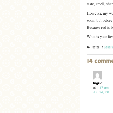
taste, smell, sh
However, my worl
soon, but before
Because red is be
What is your fav
Posted in
Genera
14 comm
Ingrid
at
1:17 am
Jul. 24, '06