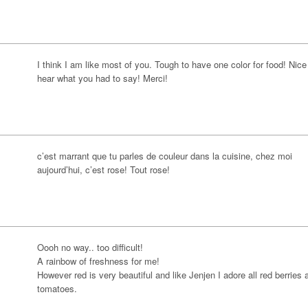
I think I am like most of you. Tough to have one color for food! Nice
hear what you had to say! Merci!
c’est marrant que tu parles de couleur dans la cuisine, chez moi
aujourd’hui, c’est rose! Tout rose!
Oooh no way.. too difficult!
A rainbow of freshness for me!
However red is very beautiful and like Jenjen I adore all red berries 
tomatoes.