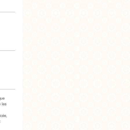
que
e les
icée,
t