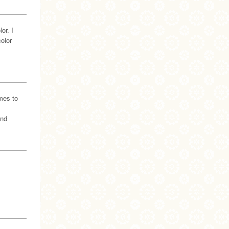
or. I
color
omes to
and