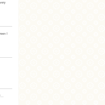
 very
reen I
uf…