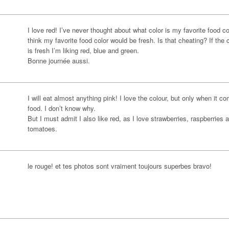
I love red! I’ve never thought about what color is my favorite food col
think my favorite food color would be fresh. Is that cheating? If the 
is fresh I’m liking red, blue and green.
Bonne journée aussi.
I will eat almost anything pink! I love the colour, but only when it c
food. I don’t know why.
But I must admit I also like red, as I love strawberries, raspberries 
tomatoes.
le rouge! et tes photos sont vraiment toujours superbes bravo!