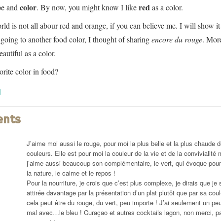
color
red
ape and
. By now, you might know I like
as a color.
d is not all abour red and orange, if you can believe me. I will show it
 going to another food color, I thought of sharing
encore du rouge
. Mor
autiful as a color.
orite color in food?
l
ents
J’aime moi aussi le rouge, pour moi la plus belle et la plus chaude 
couleurs. Elle est pour moi la couleur de la vie et de la convivialité 
j’aime aussi beaucoup son complémentaire, le vert, qui évoque pou
la nature, le calme et le repos !
Pour la nourriture, je crois que c’est plus complexe, je dirais que je 
attirée davantage par la présentation d’un plat plutôt que par sa coul
cela peut être du rouge, du vert, peu importe ! J’ai seulement un pe
mal avec…le bleu ! Curaçao et autres cocktails lagon, non merci, p