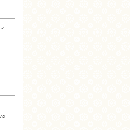
 to
and