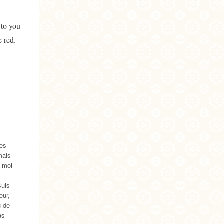
 to you
e red.
des
mais
r moi
suis
eur,
u de
as