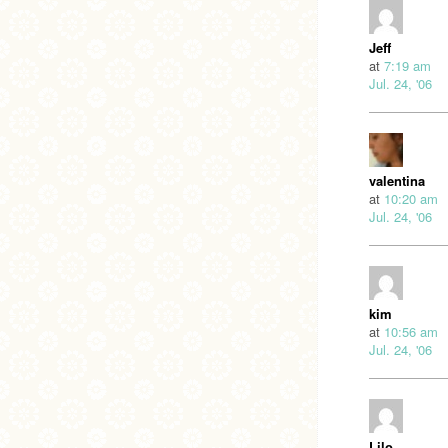
Jeff
at
7:19 am
Jul. 24, '06
valentina
at
10:20 am
Jul. 24, '06
kim
at
10:56 am
Jul. 24, '06
Lilo